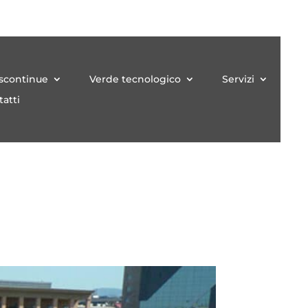
iscontinue
Verde tecnologico
Servizi
atti