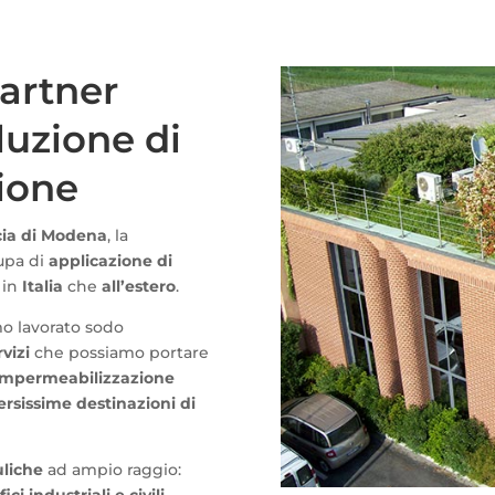
partner
luzione di
ione
cia di Modena
, la
upa di
applicazione di
 in
Italia
che
all’estero
.
mo lavorato sodo
vizi
che possiamo portare
’impermeabilizzazione
ersissime destinazioni di
uliche
ad ampio raggio: