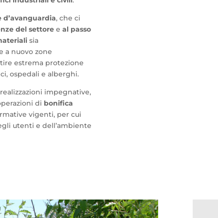
fici industriali e civili
.
e d’avanguardia
, che ci
enze del settore
e
al passo
materiali
sia
re a nuovo zone
antire estrema protezione
i, ospedali e alberghi.
 realizzazioni impegnative,
operazioni di
bonifica
rmative vigenti, per cui
egli utenti e dell’ambiente