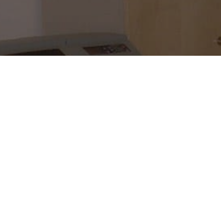
n carico tutte le fasi del progett
i riscontrare quanto le dinamiche dovute dell’intensificarsi 
ti
cambiamenti climatici
, siano le cause dirette di ricorrenti
enuta impermeabile delle coperture
.
zioni, accompagnate da forti raffiche di vento alternate a peri
più ricorrenti di gravi fenomeni di infiltrazioni dal tetto.
 scarse valutazioni di un corretto deflusso delle acque piovane
 reti fognarie, rendono di fatto difficoltoso gestire la tenut
lle coperture dei fabbricati.
 tempo messo in atto tutte quelle
procedure
e quegli
accorg