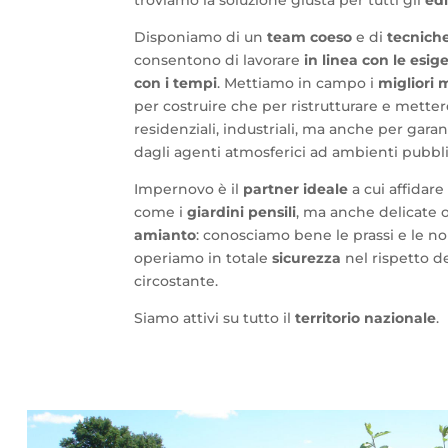
troviamo la soluzione giusta per tutti gli
edi
Disponiamo di un
team coeso
e di
tecnich
consentono di lavorare
in linea con le esig
con i tempi
. Mettiamo in campo i
migliori 
per costruire che per ristrutturare e mette
residenziali, industriali, ma anche per gar
dagli agenti atmosferici ad ambienti pubblic
Impernovo è il
partner ideale
a cui affidare
come i
giardini pensili
, ma anche delicate 
amianto
: conosciamo bene le prassi e le no
operiamo in totale
sicurezza
nel rispetto d
circostante.
Siamo attivi su tutto il
territorio nazionale
.