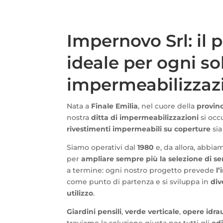
Impernovo Srl: il 
ideale per ogni so
impermeabilizzaz
Nata a
Finale Emilia
, nel cuore della
provin
nostra
ditta di impermeabilizzazioni
si occ
rivestimenti impermeabili su coperture
sia
Siamo operativi dal
1980
e, da allora, abbia
per
ampliare sempre più la selezione di ser
a termine: ogni nostro progetto prevede
l
come punto di partenza e si sviluppa in
div
utilizzo
.
Giardini pensili
,
verde verticale
,
opere idra