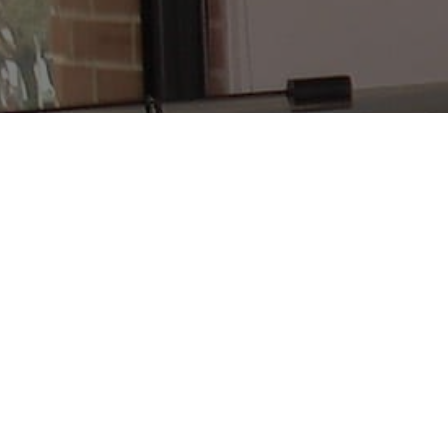
Un team che prende i
Impernovo nei
40 anni di attività
ha avuto modo d
temporaleschi
(bombe d’acqua), causati dai recen
legate alla
t
Sempre più spesso si verificano abbondanti precipita
sono da ritenersi le conseguenze 
Le coperture impermeabili di qualità carente, le
abbinamento ad un ritardato deflusso di acqua nelle
su
A fronte di queste problematiche Impernovo ha da