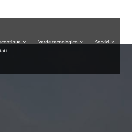
iscontinue
Verde tecnologico
Servizi
atti