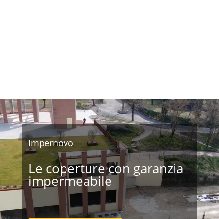
Video
Player
Impernovo
Le coperture con garanzia
impermeabile