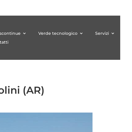
iscontinue
Verde tecnologico
Servizi
atti
lini (AR)